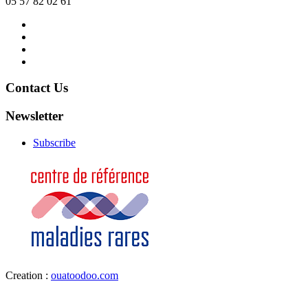
05 57 82 02 61
Contact
us
News
Organizer
Legal
Notice
Contact Us
Newsletter
Subscribe
Creation :
ouatoodoo.com