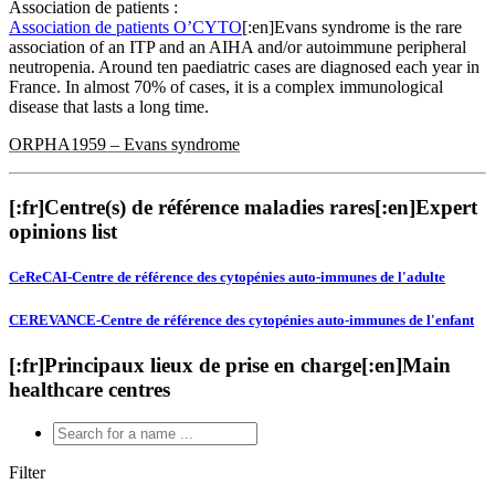
Association de patients :
Association de patients O’CYTO
[:en]Evans syndrome is the rare
association of an ITP and an AIHA and/or autoimmune peripheral
neutropenia. Around ten paediatric cases are diagnosed each year in
France. In almost 70% of cases, it is a complex immunological
disease that lasts a long time.
ORPHA1959 – Evans syndrome
[:fr]Centre(s) de référence maladies rares[:en]Expert
opinions list
CeReCAI-Centre de référence des cytopénies auto-immunes de l'adulte
CEREVANCE-Centre de référence des cytopénies auto-immunes de l'enfant
[:fr]Principaux lieux de prise en charge[:en]Main
healthcare centres
Filter