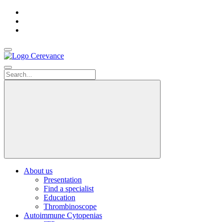
Accueil
Contact
us
Search
About us
Presentation
Find a specialist
Education
Thrombinoscope
Autoimmune Cytopenias