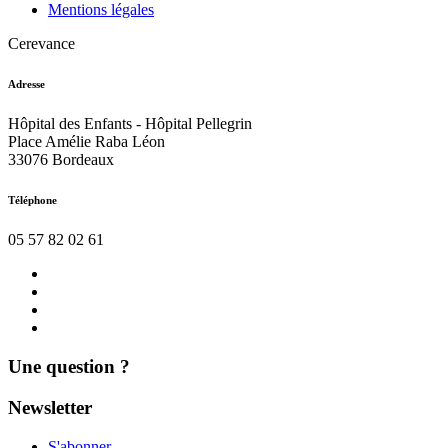
Mentions légales
Cerevance
Adresse
Hôpital des Enfants - Hôpital Pellegrin
Place Amélie Raba Léon
33076 Bordeaux
Téléphone
05 57 82 02 61
Nous
contacter
Actualités
Agenda
Mentions
légales
Une question ?
Newsletter
S'abonner