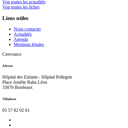
Voir toutes les actualités
Voir toutes les fiches
Liens utiles
Nous contacter
Actualités
Agenda
Mentions légales
Cerevance
Adresse
Hôpital des Enfants - Hôpital Pellegrin
Place Amélie Raba Léon
33076 Bordeaux
Téléphone
05 57 82 02 61
Nous
contacter
Actualités