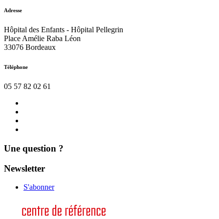
Adresse
Hôpital des Enfants - Hôpital Pellegrin
Place Amélie Raba Léon
33076 Bordeaux
Téléphone
05 57 82 02 61
Nous
contacter
Actualités
Agenda
Mentions
légales
Une question ?
Newsletter
S'abonner