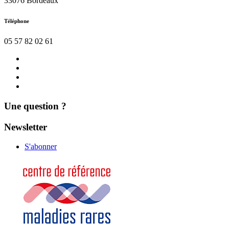
33076 Bordeaux
Téléphone
05 57 82 02 61
Nous
contacter
Actualités
Agenda
Mentions
légales
Une question ?
Newsletter
S'abonner