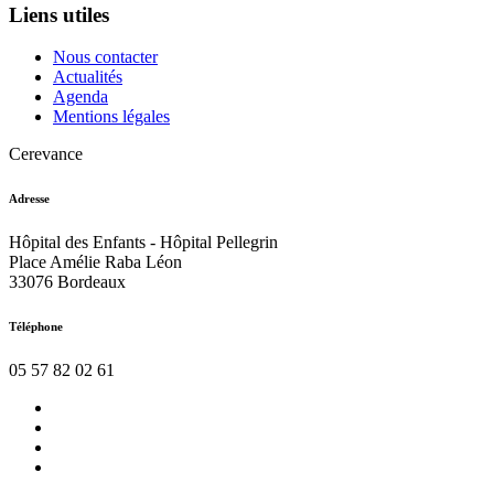
Liens utiles
Nous contacter
Actualités
Agenda
Mentions légales
Cerevance
Adresse
Hôpital des Enfants - Hôpital Pellegrin
Place Amélie Raba Léon
33076 Bordeaux
Téléphone
05 57 82 02 61
Nous
contacter
Actualités
Agenda
Mentions
légales