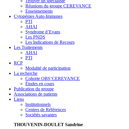
Trouver un spécialiste
Réunions du groupe CEREVANCE
Enseignements
Cytopénies Auto-Immunes
PTI
AHAI
Syndrome d’Evans
Les PNDS
Les Indications de Recours
Les Traitements
AHAI
PTI
RCP
Modalité de participation
La recherche
Cohorte OBS’CEREVANCE
Études en cours
Publication du groupe
Associations de patients
Liens
Institutionnels
Centres de Références
Sociétés savantes
THOUVENIN-DOULET Sandrine