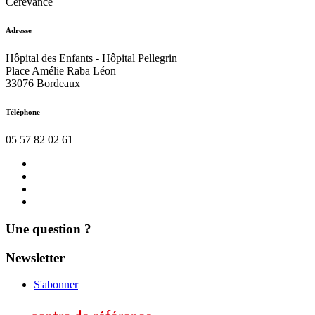
Cerevance
Adresse
Hôpital des Enfants - Hôpital Pellegrin
Place Amélie Raba Léon
33076 Bordeaux
Téléphone
05 57 82 02 61
Nous
contacter
Actualités
Agenda
Mentions
légales
Une question ?
Newsletter
S'abonner