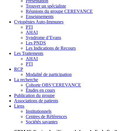
Présentation
Trouver un spécialiste
Réunions du groupe CEREVANCE
Enseignements
Cytopénies Auto-Immunes
PTI
AHAI
Syndrome d’Evans
Les PNDS
Les Indications de Recours
Les Traitements
AHAI
PTI
RCP
Modalité de participation
La recherche
Cohorte OBS’CEREVANCE
Études en cours
Publication du groupe
Associations de patients
Liens
Institutionnels
Centres de Références
Sociétés savantes