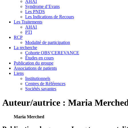
AHAI
Syndrome d’Evans
Les PNDS
Les Indications de Recours
Les Traitements
AHAI
PTI
RCP
Modalité de participation
La recherche
Cohorte OBS’CEREVANCE
Études en cours
Publication du groupe
Associations de patients
Liens
Institutionnels
Centres de Références
Sociétés savantes
Auteur/autrice :
Maria Merche
Maria Merched