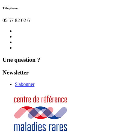
Téléphone
05 57 82 02 61
Nous
contacter
Actualités
Agenda
Mentions
légales
Une question ?
Newsletter
S'abonner